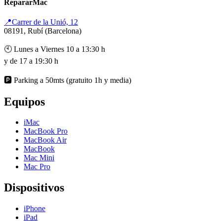
RepararMac
📍Carrer de la Unió, 12
08191, Rubí (Barcelona)
🕙 Lunes a Viernes 10 a 13:30 h
y de 17 a 19:30 h
🅿️ Parking a 50mts (gratuito 1h y media)
Equipos
iMac
MacBook Pro
MacBook Air
MacBook
Mac Mini
Mac Pro
Dispositivos
iPhone
iPad