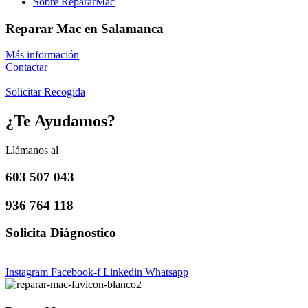
Sobre RepararMac
Reparar Mac en Salamanca
Más información
Contactar
Solicitar Recogida
¿Te Ayudamos?
Llámanos al
603 507 043
936 764 118
Solicita Diágnostico
Instagram
Facebook-f
Linkedin
Whatsapp