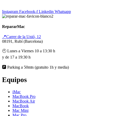
Instagram
Facebook-f
Linkedin
Whatsapp
RepararMac
📍Carrer de la Unió, 12
08191, Rubí (Barcelona)
🕙 Lunes a Viernes 10 a 13:30 h
y de 17 a 19:30 h
🅿️ Parking a 50mts (gratuito 1h y media)
Equipos
iMac
MacBook Pro
MacBook Air
MacBook
Mac Mini
Mac Pro