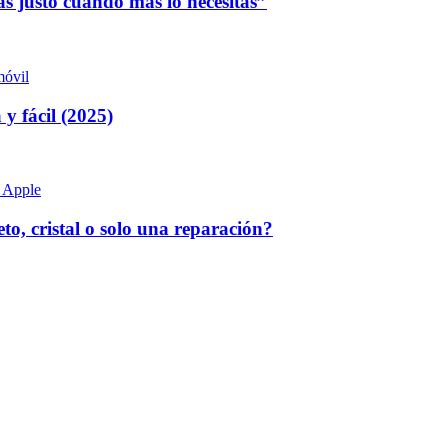
as justo cuando más lo necesitas”
 fácil (2025)
, cristal o solo una reparación?