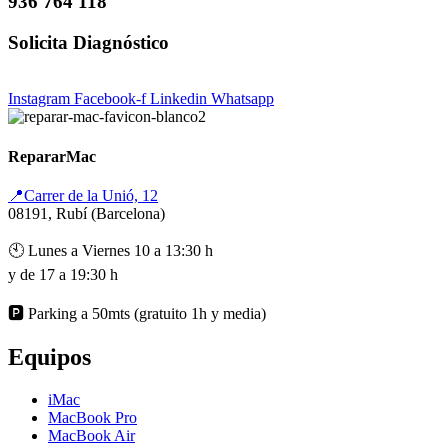
936 764 118
Solicita Diagnóstico
Instagram
Facebook-f
Linkedin
Whatsapp
RepararMac
📍Carrer de la Unió, 12
08191, Rubí (Barcelona)
🕙 Lunes a Viernes 10 a 13:30 h
y de 17 a 19:30 h
🅿️ Parking a 50mts (gratuito 1h y media)
Equipos
iMac
MacBook Pro
MacBook Air