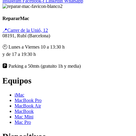
Instagram
Facebook-f
Linkedin
Whatsapp
RepararMac
📍Carrer de la Unió, 12
08191, Rubí (Barcelona)
🕙 Lunes a Viernes 10 a 13:30 h
y de 17 a 19:30 h
🅿️ Parking a 50mts (gratuito 1h y media)
Equipos
iMac
MacBook Pro
MacBook Air
MacBook
Mac Mini
Mac Pro