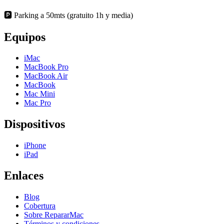
🅿️ Parking a 50mts (gratuito 1h y media)
Equipos
iMac
MacBook Pro
MacBook Air
MacBook
Mac Mini
Mac Pro
Dispositivos
iPhone
iPad
Enlaces
Blog
Cobertura
Sobre RepararMac
Términos y condiciones