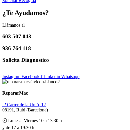
Solicitar Recogida
¿Te Ayudamos?
Llámanos al
603 507 043
936 764 118
Solicita Diágnostico
Instagram
Facebook-f
Linkedin
Whatsapp
RepararMac
📍Carrer de la Unió, 12
08191, Rubí (Barcelona)
🕙 Lunes a Viernes 10 a 13:30 h
y de 17 a 19:30 h