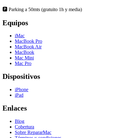
🅿️ Parking a 50mts (gratuito 1h y media)
Equipos
iMac
MacBook Pro
MacBook Air
MacBook
Mac Mini
Mac Pro
Dispositivos
iPhone
iPad
Enlaces
Blog
Cobertura
Sobre RepararMac
Términos y condiciones