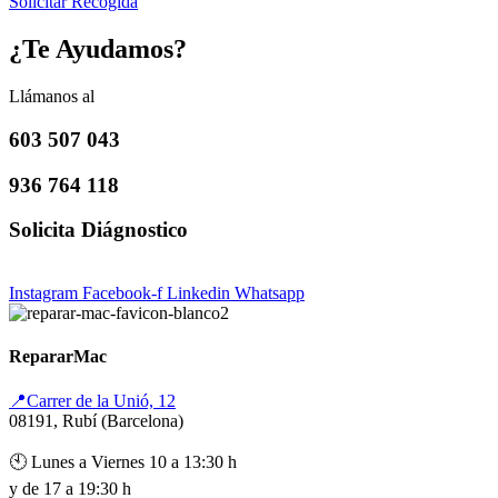
Solicitar Recogida
¿Te Ayudamos?
Llámanos al
603 507 043
936 764 118
Solicita Diágnostico
Instagram
Facebook-f
Linkedin
Whatsapp
RepararMac
📍Carrer de la Unió, 12
08191, Rubí (Barcelona)
🕙 Lunes a Viernes 10 a 13:30 h
y de 17 a 19:30 h