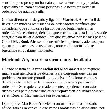
sencillo, poco peso y un formato que se ha vuelto muy popular,
especialmente, para aquellas personas que necesitan llevar su
ordenador de aquí para allá.
Con su diseño ultra-delgado y ligero el
Macbook Air
es fácil de
llevar. Son muchos los usuarios de ordenadores portátiles que
consideran que su
laptop
se ha convertido lentamente en un
ordenador de escritorio, debido a que éste no ocasiona la molestia de
cargarlo para llevarlo dondequiera que vayamos por ser más pesado.
Con el
MacBook Air
, se obtiene suficiente potencia, además, para
ejecutar aplicaciones de uso diario, todo con la facilidad que
buscamos en cualquier momento.
Macbook Air, una reparación muy detallada
Cuando se trata de la
reparación
del
MacBook Air
se requiere
mucha más atención a los detalles. Para conseguir que, tras un
problema en nuestro portátil, todo vuelva a funcionar como es
debido, debe realizarse la reparación minuciosa y precisa del
ordenador. Se requiere, verdaderamente, experiencia con estos
dispositivos para obtener una eficaz
reparación del Macbook Air
.
¡Y en Reparar Mac tenemos esa experiencia!
Dado que el
MacBook Air
viene con un disco duro de estado
sólido, rara es la vez en la que vemos problemas de disco duro, por