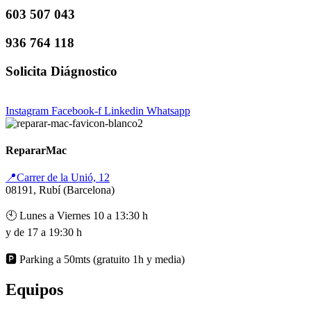
603 507 043
936 764 118
Solicita Diágnostico
Instagram
Facebook-f
Linkedin
Whatsapp
RepararMac
📍Carrer de la Unió, 12
08191, Rubí (Barcelona)
🕙 Lunes a Viernes 10 a 13:30 h
y de 17 a 19:30 h
🅿️ Parking a 50mts (gratuito 1h y media)
Equipos