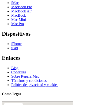
iMac
MacBook Pro
MacBook Air
MacBook
Mac Mini
Mac Pro
Dispositivos
iPhone
iPad
Enlaces
Blog
Cobertura
Sobre RepararMac
Términos y condiciones
Política de privacidad y cookies
Como llegar