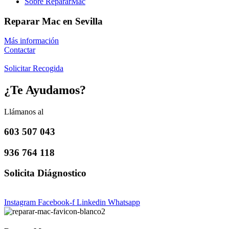
Sobre RepararMac
Reparar Mac en Sevilla
Más información
Contactar
Solicitar Recogida
¿Te Ayudamos?
Llámanos al
603 507 043
936 764 118
Solicita Diágnostico
Instagram
Facebook-f
Linkedin
Whatsapp