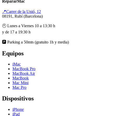
RepararMac
📍Carrer de la Unió, 12
08191, Rubí (Barcelona)
🕙 Lunes a Viernes 10 a 13:30 h
y de 17 a 19:30 h
🅿️ Parking a 50mts (gratuito 1h y media)
Equipos
iMac
MacBook Pro
MacBook Air
MacBook
Mac Mini
Mac Pro
Dispositivos
iPhone
iPad