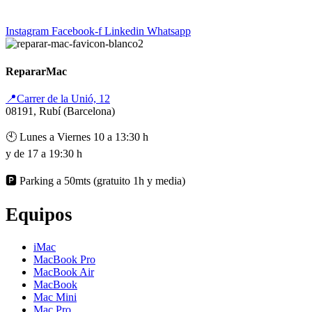
Instagram
Facebook-f
Linkedin
Whatsapp
RepararMac
📍Carrer de la Unió, 12
08191, Rubí (Barcelona)
🕙 Lunes a Viernes 10 a 13:30 h
y de 17 a 19:30 h
🅿️ Parking a 50mts (gratuito 1h y media)
Equipos
iMac
MacBook Pro
MacBook Air
MacBook
Mac Mini
Mac Pro