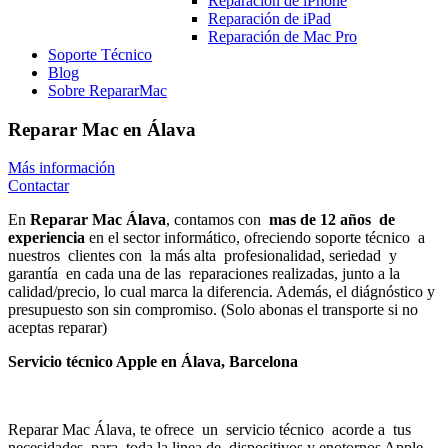
Reparación de iPhone
Reparación de iPad
Reparación de Mac Pro
Soporte Técnico
Blog
Sobre RepararMac
Reparar Mac en Álava
Más información
Contactar
En
Reparar Mac Álava
, contamos con
mas de 12 años
de
experiencia
en el sector informático, ofreciendo soporte técnico
a
nuestros
clientes con
la más alta
profesionalidad, seriedad
y
garantía
en cada una de las
reparaciones realizadas, junto a la
calidad/precio, lo cual marca la diferencia. Además, el diágnóstico y
presupuesto son sin compromiso. (Solo abonas el transporte si no
aceptas reparar)
Servicio técnico Apple en Álava, Barcelona
Reparar Mac Álava, te ofrece
un
servicio técnico
acorde a
tus
necesidades, para
toda la linea de
dispositivos y enotornos Apple