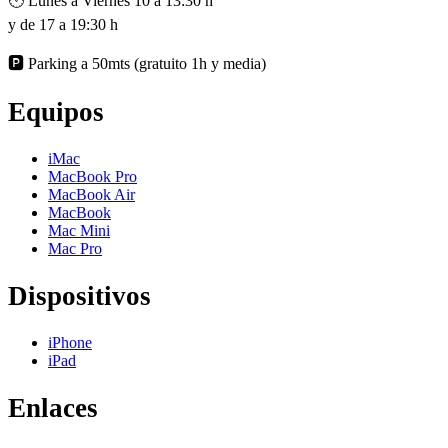
🕙 Lunes a Viernes 10 a 13:30 h
y de 17 a 19:30 h
🅿️ Parking a 50mts (gratuito 1h y media)
Equipos
iMac
MacBook Pro
MacBook Air
MacBook
Mac Mini
Mac Pro
Dispositivos
iPhone
iPad
Enlaces