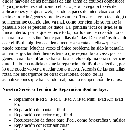
que la mayoría de las pantallas de alta gama de equipos domésticos.
Y ya que usted está utilizando el tacto para navegar a través de
aplicaciones y páginas web, siendo capaces de interactuar con el
texto claro e imágenes vibrantes es único. Toda esta gran tecnología
se interrumpe cuando algo va mal, como por ejemplo se rompe la
pantalla o los se pierden los datos. La pantalla táctil de
iPad
es la
única interfaz por la que se hace todo, por lo que hemos oído todo
en cuanto a la sustitución de pantallas dañadas. Desde niños dejando
caer el
iPad
, alguien accidentalmente se sienta en ella – que se
puede reparar! Muchas veces el único problema ha sido la pantalla,
sin embargo, también hemos tenido que reparar la carcasa, por lo
general cuando el
iPad
se ha caído al suelo o alguna otra superficie
dura. La buena noticia es que la reparación de
iPad
es efectiva, por
lo que puede volver a quedar como nueva. Además de las pantallas
rotas, nos encargamos de otras cuestiones, como de las
actualizaciones que han salido mal, para la recuperación de datos.
Nuestro Servicio Técnico de Reparación iPad incluye:
Reparamos iPad 5, iPad 6, iPad 7, iPad Mini, iPad Air, iPad
Pro.
Reparación de pantalla iPad.
Reparación conector carga iPad.
Recuperación de datos para iPad , como fotografías y música
Reparación conector auricular.