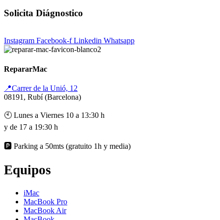
Solicita Diágnostico
Instagram
Facebook-f
Linkedin
Whatsapp
RepararMac
📍Carrer de la Unió, 12
08191, Rubí (Barcelona)
🕙 Lunes a Viernes 10 a 13:30 h
y de 17 a 19:30 h
🅿️ Parking a 50mts (gratuito 1h y media)
Equipos
iMac
MacBook Pro
MacBook Air
MacBook