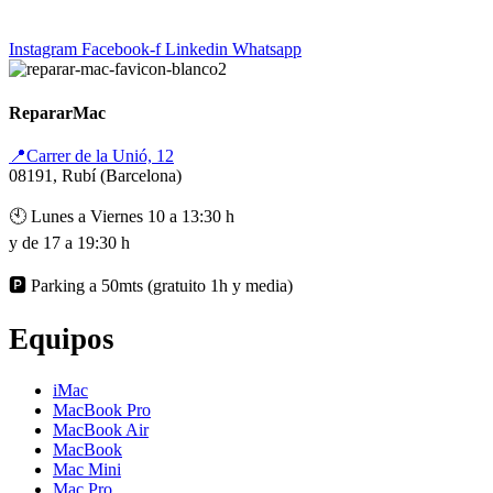
Instagram
Facebook-f
Linkedin
Whatsapp
RepararMac
📍Carrer de la Unió, 12
08191, Rubí (Barcelona)
🕙 Lunes a Viernes 10 a 13:30 h
y de 17 a 19:30 h
🅿️ Parking a 50mts (gratuito 1h y media)
Equipos
iMac
MacBook Pro
MacBook Air
MacBook
Mac Mini
Mac Pro