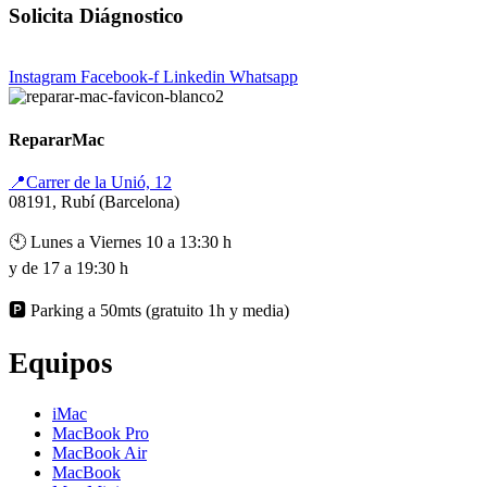
Solicita Diágnostico
Instagram
Facebook-f
Linkedin
Whatsapp
RepararMac
📍Carrer de la Unió, 12
08191, Rubí (Barcelona)
🕙 Lunes a Viernes 10 a 13:30 h
y de 17 a 19:30 h
🅿️ Parking a 50mts (gratuito 1h y media)
Equipos
iMac
MacBook Pro
MacBook Air
MacBook