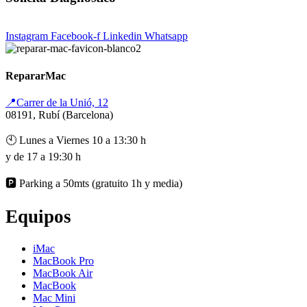
Instagram
Facebook-f
Linkedin
Whatsapp
RepararMac
📍Carrer de la Unió, 12
08191, Rubí (Barcelona)
🕙 Lunes a Viernes 10 a 13:30 h
y de 17 a 19:30 h
🅿️ Parking a 50mts (gratuito 1h y media)
Equipos
iMac
MacBook Pro
MacBook Air
MacBook
Mac Mini