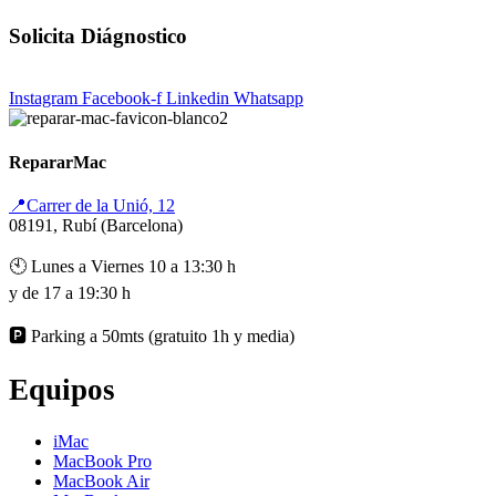
Solicita Diágnostico
Instagram
Facebook-f
Linkedin
Whatsapp
RepararMac
📍Carrer de la Unió, 12
08191, Rubí (Barcelona)
🕙 Lunes a Viernes 10 a 13:30 h
y de 17 a 19:30 h
🅿️ Parking a 50mts (gratuito 1h y media)
Equipos
iMac
MacBook Pro
MacBook Air