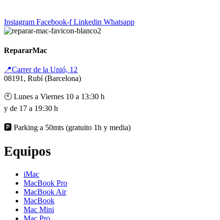
Instagram
Facebook-f
Linkedin
Whatsapp
RepararMac
📍Carrer de la Unió, 12
08191, Rubí (Barcelona)
🕙 Lunes a Viernes 10 a 13:30 h
y de 17 a 19:30 h
🅿️ Parking a 50mts (gratuito 1h y media)
Equipos
iMac
MacBook Pro
MacBook Air
MacBook
Mac Mini
Mac Pro