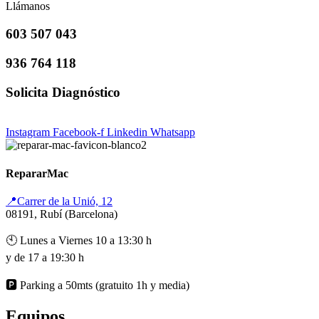
Llámanos
603 507 043
936 764 118
Solicita Diagnóstico
Instagram
Facebook-f
Linkedin
Whatsapp
RepararMac
📍Carrer de la Unió, 12
08191, Rubí (Barcelona)
🕙 Lunes a Viernes 10 a 13:30 h
y de 17 a 19:30 h
🅿️ Parking a 50mts (gratuito 1h y media)
Equipos