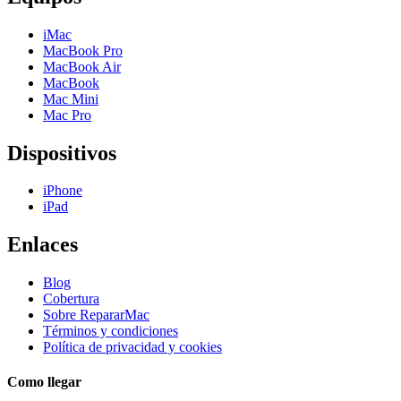
iMac
MacBook Pro
MacBook Air
MacBook
Mac Mini
Mac Pro
Dispositivos
iPhone
iPad
Enlaces
Blog
Cobertura
Sobre RepararMac
Términos y condiciones
Política de privacidad y cookies
Como llegar