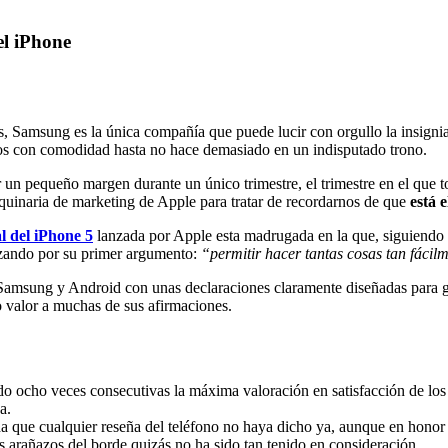
el iPhone
s, Samsung es la única compañía que puede lucir con orgullo la insigni
os con comodidad hasta no hace demasiado en un indisputado trono.
 un pequeño margen durante un único trimestre, el trimestre en el que t
quinaria de marketing de Apple para tratar de recordarnos de que
está 
 del iPhone 5
lanzada por Apple esta madrugada en la que, siguiendo 
enzando por su primer argumento:
“permitir hacer tantas cosas tan fácil
ra Samsung y Android con unas declaraciones claramente diseñadas para 
 valor a muchas de sus afirmaciones.
do ocho veces consecutivas la máxima valoración en satisfacción de los 
a.
a que cualquier reseña del teléfono no haya dicho ya, aunque en honor 
os arañazos del borde quizás no ha sido tan tenido en consideración.