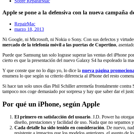
Sobre RepararMac
Apple se pone a la defensiva con la nueva campaña d
RepairMac
marzo 18, 2013
Ni Google, ni Microsoft, ni Nokia o Sony. Con sus defectos y virtude
mercado de la telefonía móvil a las puertas de Cupertino
, asentad
Puede que Samsung tan solo lograse superar las ventas del iPhone por
cierto es que la presentación del nuevo Galaxy S4 ha espoleado la ma
Y que conste que no lo digo yo, lo dice la
nueva página promocional
enumera lo que según su criterio diferencia al iPhone del resto com
Si hace tan solo unos días Phil Schiller arremetía frontalmente cont
tampoco nos coge demasiado por sorpresa y hay que saber dar el justo
Por qué un iPhone, según Apple
El primero en satisfacción del usuario
. J.D. Power ha otorga
diseño, prestaciones y facilidad de uso. Nada que no sepamos y
Cada detalle ha sido tenido en consideración
. De nuevo, nad
resistente a impactos que los modelos anteriores, el asunto de l