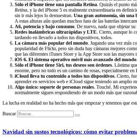
Sólo el iPhone tiene una pantalla Retina
. Quizás el punto má
Retina
, y la del iPhone 5 es realmente extraordinaria en definici
sin ir más lejos lo demuestran.
Una gran autonomía, sin una 
A estas alturas aún quedan muchos fans de las baterías interca
A6, potencia y bajo consumo
. De nuevo, nada que objetar su 
Redes inalámbricas ultrarápidas y LTE
. Cierto, aunque lo c
tardando en llevarlo a todos tus dispositivos, todos.
La cámara más popular del mundo
. Jugando una vez más con
popularidad de Flickr, pero sin duda hay cámaras mejores co
que las diferentes iTunes Store y la App Store son las mayores
iOS 6. El sistema operativo móvil más avanzado del mundo
Sólo el iPhone tiene Siri, tus deseos son órdenes
. Lástima que
enorme, pero no todo es un camino de rosas, especialmente en
iCloud lleva tu contenido a todos tus dispositivos
. Cierto, f
aprender en servicios web e iCloud sigue teniendo un amplio 
Algo único: soporte de personas reales
. Touché. Mi experienc
normalmente siguen respondiendo de un modo más que razonable
La lucha en realidad no ha hecho más que empezar y tenemos que est
Buscar
Navidad sin sustos tecnológicos: cómo evitar problem