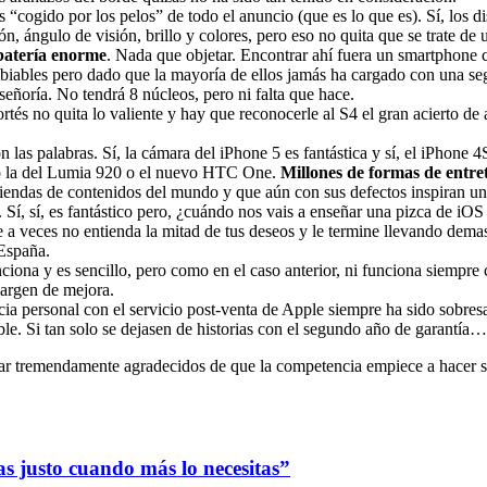
s “cogido por los pelos” de todo el anuncio (que es lo que es). Sí, los 
ón, ángulo de visión, brillo y colores, pero eso no quita que se trate de
batería enorme
. Nada que objetar. Encontrar ahí fuera un smartphone
mbiables pero dado que la mayoría de ellos jamás ha cargado con una seg
señoría. No tendrá 8 núcleos, pero ni falta que hace.
ortés no quita lo valiente y hay que reconocerle al S4 el gran acierto 
 las palabras. Sí, la cámara del iPhone 5 es fantástica y sí, el iPhone 
mo la del Lumia 920 o el nuevo HTC One.
Millones de formas de entre
 tiendas de contenidos del mundo y que aún con sus defectos inspiran u
. Sí, sí, es fantástico pero, ¿cuándo nos vais a enseñar una pizca de iOS
 a veces no entienda la mitad de tus deseos y le termine llevando demasi
 España.
unciona y es sencillo, pero como en el caso anterior, ni funciona siempr
margen de mejora.
ia personal con el servicio post-venta de Apple siempre ha sido sobresa
. Si tan solo se dejasen de historias con el segundo año de garantía…
ar tremendamente agradecidos de que la competencia empiece a hacer 
as justo cuando más lo necesitas”