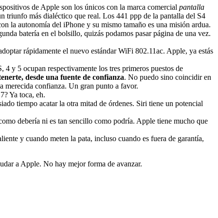
dispositivos de Apple son los únicos con la marca comercial
pantalla
 un triunfo más dialéctico que real. Los 441 ppp de la pantalla del S4
 con la autonomía del iPhone y su mismo tamaño es una misión ardua.
unda batería en el bolsillo, quizás podamos pasar página de una vez.
de adoptar rápidamente el nuevo estándar WiFi 802.11ac. Apple, ya estás
4S, 4 y 5 ocupan respectivamente los tres primeros puestos de
tenerte, desde una fuente de confianza
. No puedo sino coincidir en
na merecida confianza. Un gran punto a favor.
 7? Ya toca, eh.
ado tiempo acatar la otra mitad de órdenes. Siri tiene un potencial
e como debería ni es tan sencillo como podría. Apple tiene mucho que
liente y cuando meten la pata, incluso cuando es fuera de garantía,
sudar a Apple. No hay mejor forma de avanzar.