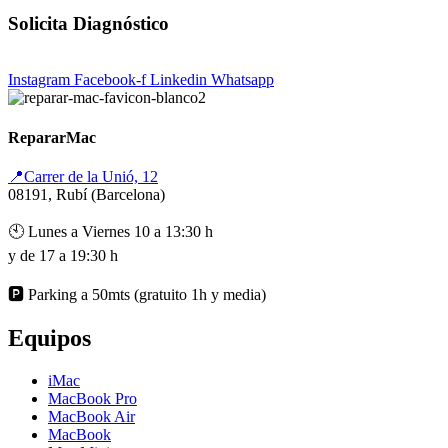
Solicita Diagnóstico
Instagram
Facebook-f
Linkedin
Whatsapp
RepararMac
📍Carrer de la Unió, 12
08191, Rubí (Barcelona)
🕙 Lunes a Viernes 10 a 13:30 h
y de 17 a 19:30 h
🅿️ Parking a 50mts (gratuito 1h y media)
Equipos
iMac
MacBook Pro
MacBook Air
MacBook